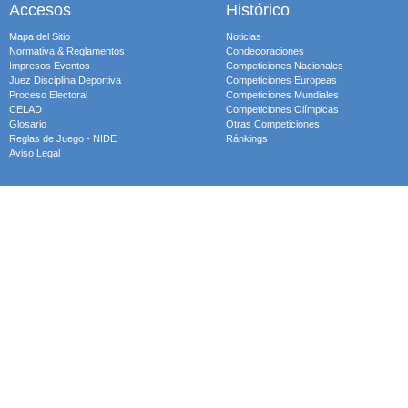
Accesos
Histórico
Mapa del Sitio
Noticias
Normativa & Reglamentos
Condecoraciones
Impresos Eventos
Competiciones Nacionales
Juez Disciplina Deportiva
Competiciones Europeas
Proceso Electoral
Competiciones Mundiales
CELAD
Competiciones Olímpicas
Glosario
Otras Competiciones
Reglas de Juego - NIDE
Ránkings
Aviso Legal