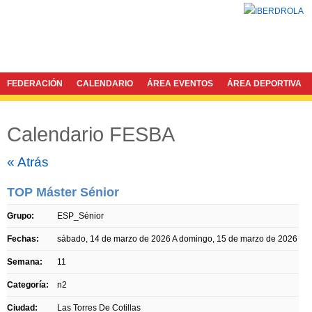
FEDERACIÓN
CALENDARIO
ÁREA EVENTOS
ÁREA DEPORTIVA
Calendario FESBA
Twitter
Facebook
« Atrás
TOP Máster Sénior
Grupo:
ESP_Sénior
Fechas:
sábado, 14 de marzo de 2026
A
domingo, 15 de marzo de 2026
Semana:
11
Categoría:
n2
Ciudad:
Las Torres De Cotillas