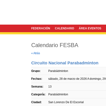
FEDERACIÓN
CALENDARIO
ÁREA EVENTOS
Calendario FESBA
Twitter
Facebook
« Atrás
Circuito Nacional Parabadminton
Grupo:
Parabádminton
Fechas:
sábado, 28 de marzo de 2026
A
domingo, 29
Semana:
13
Categoría:
Parabádminton
Ciudad:
San Lorenzo De El Escorial