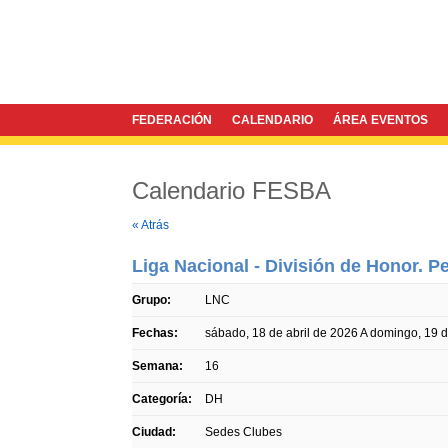
FEDERACIÓN
CALENDARIO
ÁREA EVENTOS
Calendario FESBA
Twitter
Facebook
« Atrás
Liga Nacional - División de Honor. 
Grupo:
LNC
Fechas:
sábado, 18 de abril de 2026
A
domingo, 19 d
Semana:
16
Categoría:
DH
Ciudad:
Sedes Clubes