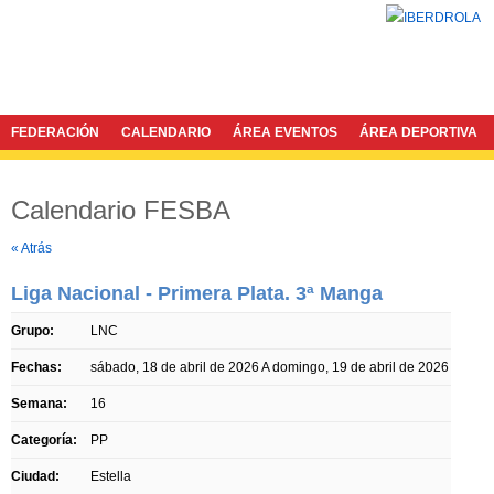
FEDERACIÓN
CALENDARIO
ÁREA EVENTOS
ÁREA DEPORTIVA
Calendario FESBA
Twitter
Facebook
« Atrás
Liga Nacional - Primera Plata. 3ª Manga
Grupo:
LNC
Fechas:
sábado, 18 de abril de 2026
A
domingo, 19 de abril de 2026
Semana:
16
Categoría:
PP
Ciudad:
Estella