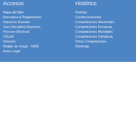
Accesos
Histórico
Mapa del Sitio
Noticias
Normativa & Reglamentos
Condecoraciones
Impresos Eventos
Competiciones Nacionales
Juez Disciplina Deportiva
Competiciones Europeas
Proceso Electoral
Competiciones Mundiales
CELAD
Competiciones Olímpicas
Glosario
Otras Competiciones
Reglas de Juego - NIDE
Ránkings
Aviso Legal