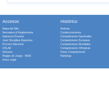
Accesos
Histórico
Mapa del Sitio
Noticias
Normativa & Reglamentos
Condecoraciones
Impresos Eventos
Competiciones Nacionales
Juez Disciplina Deportiva
Competiciones Europeas
Proceso Electoral
Competiciones Mundiales
CELAD
Competiciones Olímpicas
Glosario
Otras Competiciones
Reglas de Juego - NIDE
Ránkings
Aviso Legal