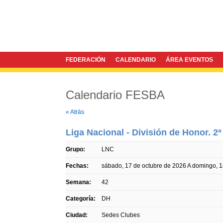
FEDERACIÓN
CALENDARIO
ÁREA EVENTOS
Calendario FESBA
Twitter
Facebook
« Atrás
Liga Nacional - División de Honor. 2ª
Grupo:
LNC
Fechas:
sábado, 17 de octubre de 2026
A
domingo, 1
Semana:
42
Categoría:
DH
Ciudad:
Sedes Clubes