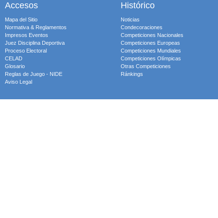
Accesos
Histórico
Mapa del Sitio
Noticias
Normativa & Reglamentos
Condecoraciones
Impresos Eventos
Competiciones Nacionales
Juez Disciplina Deportiva
Competiciones Europeas
Proceso Electoral
Competiciones Mundiales
CELAD
Competiciones Olímpicas
Glosario
Otras Competiciones
Reglas de Juego - NIDE
Ránkings
Aviso Legal