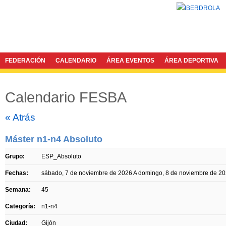
FEDERACIÓN
CALENDARIO
ÁREA EVENTOS
ÁREA DEPORTIVA
Calendario FESBA
Twitter
Facebook
« Atrás
Máster n1-n4 Absoluto
Grupo:
ESP_Absoluto
Fechas:
sábado, 7 de noviembre de 2026
A
domingo, 8 de noviembre de 2
Semana:
45
Categoría:
n1-n4
Ciudad:
Gijón