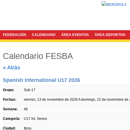
FEDERACIÓN
CALENDARIO
ÁREA EVENTOS
ÁREA DEPORTIVA
Calendario FESBA
Twitter
Facebook
« Atrás
Spanish International U17 2026
Grupo:
Sub-17
Fechas:
viernes, 13 de noviembre de 2026
A
domingo, 15 de noviembre de
Semana:
46
Categoría:
U17 Int. Series
Ciudad:
Ibiza