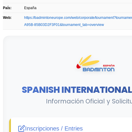
País:
España
Web:
https://badmintoneurope.com/web/corporate/tournament?tourna
A95B-85B03D2F3F01&tournament_tab=overview
SPANISH INTERNATIONAL 
Información Oficial y Solici
Inscripciones / Entries