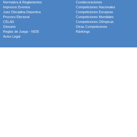
Normativa & Reglamentos
Condecoraciones
Impresos Eventos
Competiciones Nacionales
Juez Disciplina Deportiva
Competiciones Europeas
Proceso Electoral
Competiciones Mundiales
CELAD
Competiciones Olímpicas
Glosario
Otras Competiciones
Reglas de Juego - NIDE
Ránkings
Aviso Legal