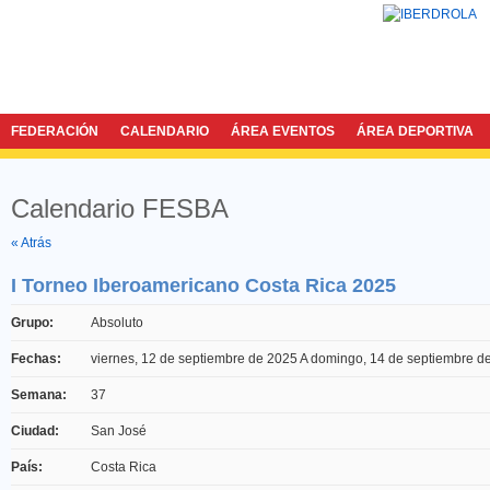
FEDERACIÓN
CALENDARIO
ÁREA EVENTOS
ÁREA DEPORTIVA
Calendario FESBA
Twitter
Facebook
« Atrás
I Torneo Iberoamericano Costa Rica 2025
Grupo:
Absoluto
Fechas:
viernes, 12 de septiembre de 2025
A
domingo, 14 de septiembre d
Semana:
37
Ciudad:
San José
País:
Costa Rica