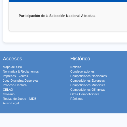
Participación de la Selección Nacional Absoluta
Accesos
Histórico
Mapa del Sitio
Noticias
Normativa & Reglamentos
Condecoraciones
Impresos Eventos
Competiciones Nacionales
Juez Disciplina Deportiva
Competiciones Europeas
Proceso Electoral
Competiciones Mundiales
CELAD
Competiciones Olímpicas
Glosario
Otras Competiciones
Reglas de Juego - NIDE
Ránkings
Aviso Legal