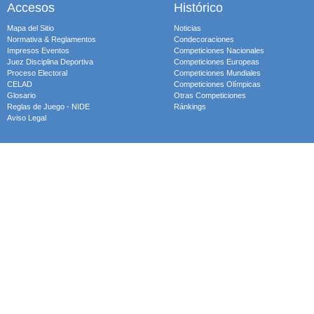
Accesos
Histórico
Mapa del Sitio
Noticias
Normativa & Reglamentos
Condecoraciones
Impresos Eventos
Competiciones Nacionales
Juez Disciplina Deportiva
Competiciones Europeas
Proceso Electoral
Competiciones Mundiales
CELAD
Competiciones Olímpicas
Glosario
Otras Competiciones
Reglas de Juego - NIDE
Ránkings
Aviso Legal