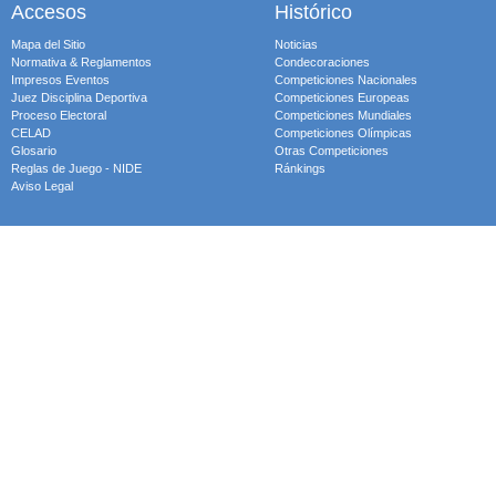
Accesos
Histórico
Mapa del Sitio
Noticias
Normativa & Reglamentos
Condecoraciones
Impresos Eventos
Competiciones Nacionales
Juez Disciplina Deportiva
Competiciones Europeas
Proceso Electoral
Competiciones Mundiales
CELAD
Competiciones Olímpicas
Glosario
Otras Competiciones
Reglas de Juego - NIDE
Ránkings
Aviso Legal