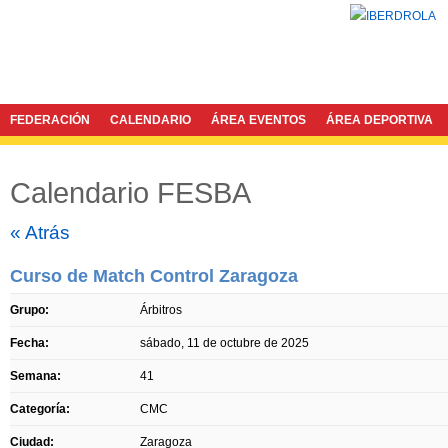
FEDERACIÓN
CALENDARIO
ÁREA EVENTOS
ÁREA DEPORTIVA
Calendario FESBA
Twitter
Facebook
« Atrás
Curso de Match Control Zaragoza
Grupo:
Árbitros
Fecha:
sábado, 11 de octubre de 2025
Semana:
41
Categoría:
CMC
Ciudad:
Zaragoza