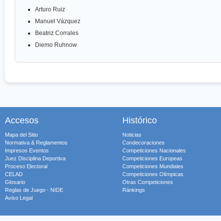
Arturo Ruiz
Manuel Vázquez
Beatriz Corrales
Diemo Ruhnow
Accesos
Histórico
Mapa del Sitio
Noticias
Normativa & Reglamentos
Condecoraciones
Impresos Eventos
Competiciones Nacionales
Juez Disciplina Deportiva
Competiciones Europeas
Proceso Electoral
Competiciones Mundiales
CELAD
Competiciones Olímpicas
Glosario
Otras Competiciones
Reglas de Juego - NIDE
Ránkings
Aviso Legal