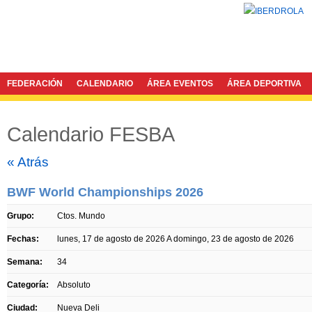
FEDERACIÓN
CALENDARIO
ÁREA EVENTOS
ÁREA DEPORTIVA
Calendario FESBA
Twitter
Facebook
« Atrás
BWF World Championships 2026
Grupo:
Ctos. Mundo
Fechas:
lunes, 17 de agosto de 2026
A
domingo, 23 de agosto de 2026
Semana:
34
Categoría:
Absoluto
Ciudad:
Nueva Deli