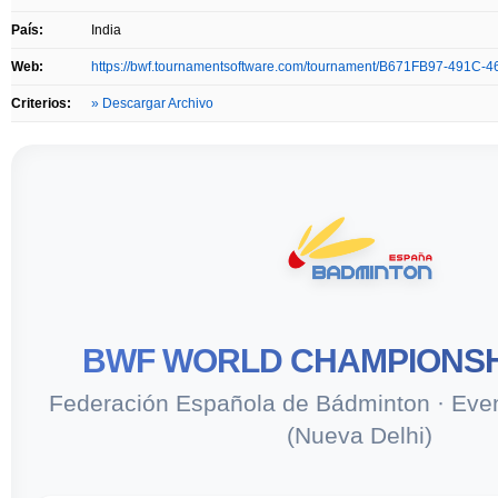
País:
India
Web:
https://bwf.tournamentsoftware.com/tournament/B671FB97-491
Criterios:
» Descargar Archivo
BWF WORLD CHAMPIONSH
Federación Española de Bádminton · Even
(Nueva Delhi)