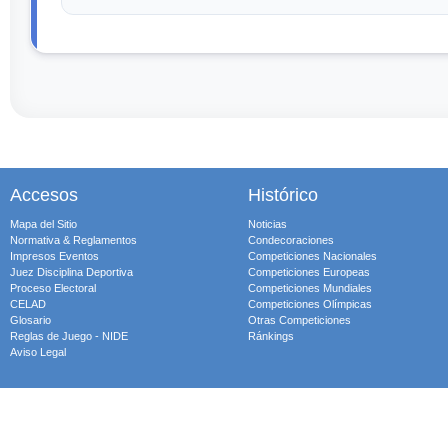
Accesos
Histórico
Mapa del Sitio
Noticias
Normativa & Reglamentos
Condecoraciones
Impresos Eventos
Competiciones Nacionales
Juez Disciplina Deportiva
Competiciones Europeas
Proceso Electoral
Competiciones Mundiales
CELAD
Competiciones Olímpicas
Glosario
Otras Competiciones
Reglas de Juego - NIDE
Ránkings
Aviso Legal