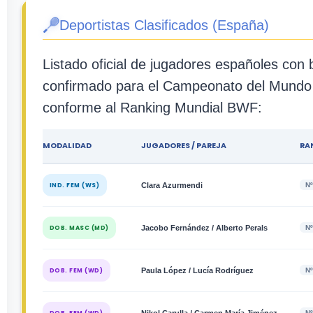
Deportistas Clasificados (España)
Listado oficial de jugadores españoles con b
confirmado para el Campeonato del Mundo
conforme al Ranking Mundial BWF:
MODALIDAD
JUGADORES / PAREJA
RA
IND. FEM (WS)
Clara Azurmendi
Nº
DOB. MASC (MD)
Jacobo Fernández / Alberto Perals
Nº
DOB. FEM (WD)
Paula López / Lucía Rodríguez
Nº
Nº