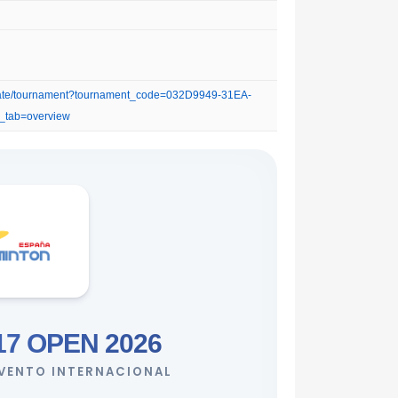
orate/tournament?tournament_code=032D9949-31EA-
tab=overview
7 OPEN 2026
EVENTO INTERNACIONAL