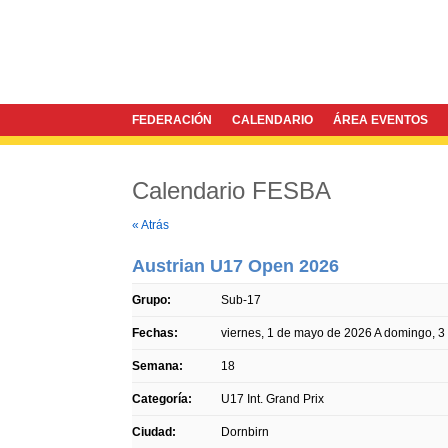
FEDERACIÓN
CALENDARIO
ÁREA EVENTOS
Calendario FESBA
Twitter
Facebook
« Atrás
Austrian U17 Open 2026
Grupo:
Sub-17
Fechas:
viernes, 1 de mayo de 2026
A
domingo, 3
Semana:
18
Categoría:
U17 Int. Grand Prix
Ciudad:
Dornbirn