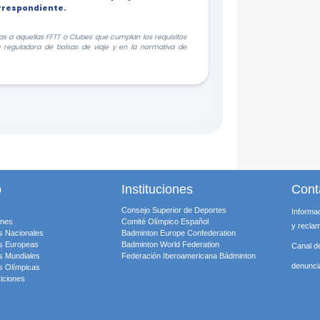
orrespondiente.
s a aquellas FFTT o Clubes que cumplan los requisitos
a reguladora de bolsas de viaje y en la normativa de
o
Instituciones
Cont
Consejo Superior de Deportes
Informa
ones
Comité Olímpico Español
y recla
s Nacionales
Badminton Europe Confederation
s Europeas
Badminton World Federation
Canal d
s Mundiales
Federación Iberoamericana Bádminton
denunc
s Olímpicas
iciones