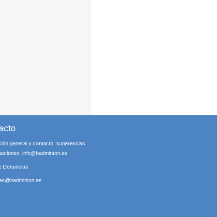
acto
ción general y contacto, sugerencias
maciones.
info@badminton.es
e Denuncias
ias@badminton.es