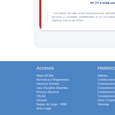
FF.TT o Club c
* Las bolsas de viaje serán exclusivamente abonada
técnicos y contables establecidos en la normativ
régimen interno de FESBA.
Accesos
Históric
Mapa del Sitio
Noticias
Normativa & Reglamentos
Condecoraci
Impresos Eventos
Competicione
Juez Disciplina Deportiva
Competicione
Proceso Electoral
Competicione
CELAD
Competicione
Glosario
Otras Compet
Reglas de Juego - NIDE
Ránkings
Aviso Legal