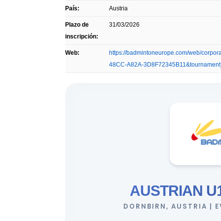
País:
Austria
Plazo de
31/03/2026
inscripción:
Web:
https://badmintoneurope.com/web/corp
48CC-A82A-3D8F72345B11&tournament_
AUSTRIAN U1
DORNBIRN, AUSTRIA | 