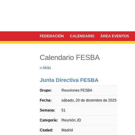
FEDERACIÓN
CALENDARIO
ÁREA EVENTOS
Calendario FESBA
Twitter
Facebook
« Atrás
Junta Directiva FESBA
Grupo:
Reuniones FESBA
Fecha:
sábado, 20 de diciembre de 2025
Semana:
51
Categoría:
Reunión JD
Ciudad:
Madrid