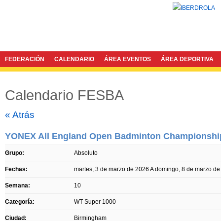
FEDERACIÓN
CALENDARIO
ÁREA EVENTOS
ÁREA DEPORTIVA
Calendario FESBA
Twitter
Facebook
« Atrás
YONEX All England Open Badminton Championshi
Grupo:
Absoluto
Fechas:
martes, 3 de marzo de 2026
A
domingo, 8 de marzo de
Semana:
10
Categoría:
WT Super 1000
Ciudad:
Birmingham