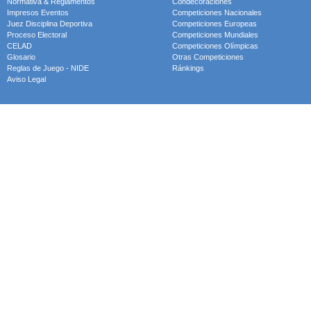
Normativa & Reglamentos
Condecoraciones
Impresos Eventos
Competiciones Nacionales
Juez Disciplina Deportiva
Competiciones Europeas
Proceso Electoral
Competiciones Mundiales
CELAD
Competiciones Olímpicas
Glosario
Otras Competiciones
Reglas de Juego - NIDE
Ránkings
Aviso Legal