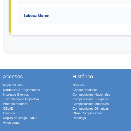
Lukasz Moren
Accesos
Histórico
Mapa del Sitio
Noticias
Normativa & Reglamentos
Condecoraciones
Impresos Eventos
Competiciones Nacionales
Juez Disciplina Deportiva
Competiciones Europeas
Proceso Electoral
Competiciones Mundiales
CELAD
Competiciones Olímpicas
Glosario
Otras Competiciones
Reglas de Juego - NIDE
Ránkings
Aviso Legal