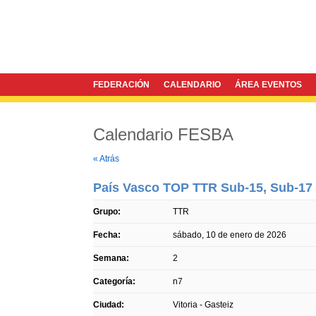
FEDERACIÓN
CALENDARIO
ÁREA EVENTOS
Calendario FESBA
Twitter
Facebook
« Atrás
País Vasco TOP TTR Sub-15, Sub-17
Grupo:
TTR
Fecha:
sábado, 10 de enero de 2026
Semana:
2
Categoría:
n7
Ciudad:
Vitoria - Gasteiz