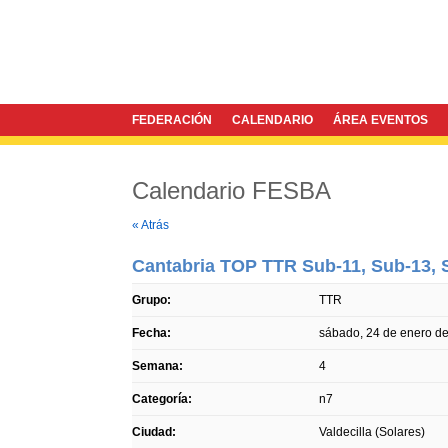
FEDERACIÓN
CALENDARIO
ÁREA EVENTOS
Calendario FESBA
Twitter
Facebook
« Atrás
Cantabria TOP TTR Sub-11, Sub-13, S
Grupo:
TTR
Fecha:
sábado, 24 de enero d
Semana:
4
Categoría:
n7
Ciudad:
Valdecilla (Solares)