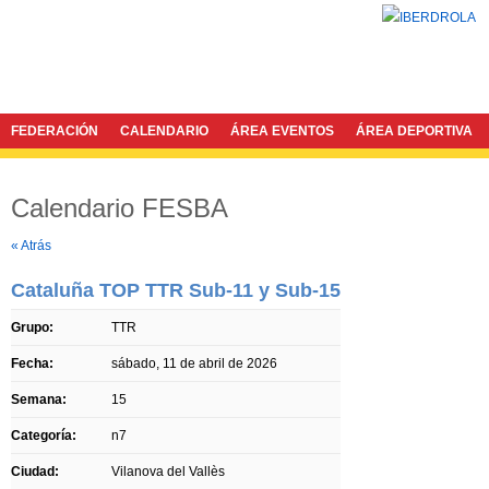
FEDERACIÓN
CALENDARIO
ÁREA EVENTOS
ÁREA DEPORTIVA
Calendario FESBA
Twitter
Facebook
« Atrás
Cataluña TOP TTR Sub-11 y Sub-15
Grupo:
TTR
Fecha:
sábado, 11 de abril de 2026
Semana:
15
Categoría:
n7
Ciudad:
Vilanova del Vallès