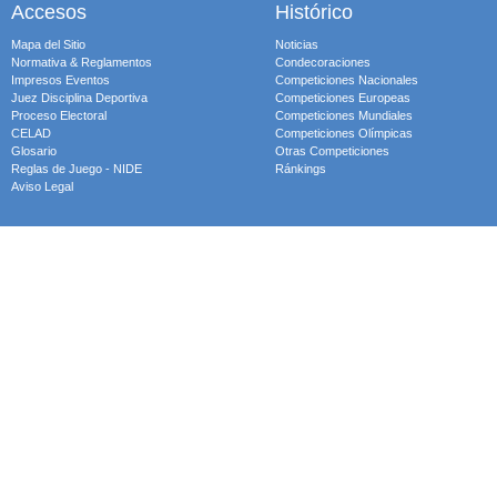
Accesos
Histórico
Mapa del Sitio
Noticias
Normativa & Reglamentos
Condecoraciones
Impresos Eventos
Competiciones Nacionales
Juez Disciplina Deportiva
Competiciones Europeas
Proceso Electoral
Competiciones Mundiales
CELAD
Competiciones Olímpicas
Glosario
Otras Competiciones
Reglas de Juego - NIDE
Ránkings
Aviso Legal