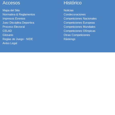
Accesos
Histórico
Mapa del Sitio
Noticias
Normativa & Reglamentos
Condecoraciones
Impresos Eventos
Competiciones Nacionales
Juez Disciplina Deportiva
Competiciones Europeas
Proceso Electoral
Competiciones Mundiales
CELAD
Competiciones Olímpicas
Glosario
Otras Competiciones
Reglas de Juego - NIDE
Ránkings
Aviso Legal