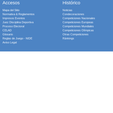
Accesos
Histórico
Mapa del Sitio
Noticias
Normativa & Reglamentos
Condecoraciones
Impresos Eventos
Competiciones Nacionales
Juez Disciplina Deportiva
Competiciones Europeas
Proceso Electoral
Competiciones Mundiales
CELAD
Competiciones Olímpicas
Glosario
Otras Competiciones
Reglas de Juego - NIDE
Ránkings
Aviso Legal