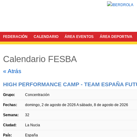
FEDERACIÓN
CALENDARIO
ÁREA EVENTOS
ÁREA DEPORTIVA
Calendario FESBA
Twitter
Facebook
« Atrás
HIGH PERFORMANCE CAMP - TEAM ESPAÑA FU
Grupo:
Concentración
Fechas:
domingo, 2 de agosto de 2026
A
sábado, 8 de agosto de 2026
Semana:
32
Ciudad:
La Nucia
País:
España