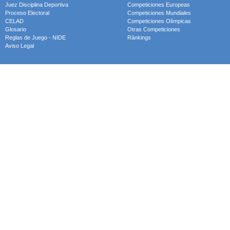
Juez Disciplina Deportiva
Competiciones Europeas
Proceso Electoral
Competiciones Mundiales
CELAD
Competiciones Olímpicas
Glosario
Otras Competiciones
Reglas de Juego - NIDE
Ránkings
Aviso Legal