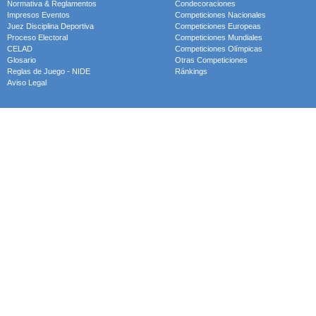
Normativa & Reglamentos
Condecoraciones
Impresos Eventos
Competiciones Nacionales
Juez Disciplina Deportiva
Competiciones Europeas
Proceso Electoral
Competiciones Mundiales
CELAD
Competiciones Olímpicas
Glosario
Otras Competiciones
Reglas de Juego - NIDE
Ránkings
Aviso Legal