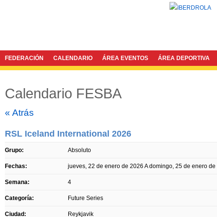
FEDERACIÓN
CALENDARIO
ÁREA EVENTOS
ÁREA DEPORTIVA
Calendario FESBA
Twitter
Facebook
« Atrás
RSL Iceland International 2026
Grupo:
Absoluto
Fechas:
jueves, 22 de enero de 2026
A
domingo, 25 de enero de
Semana:
4
Categoría:
Future Series
Ciudad:
Reykjavik