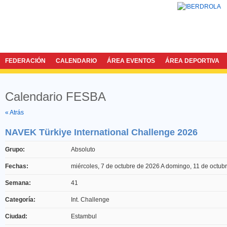
FEDERACIÓN
CALENDARIO
ÁREA EVENTOS
ÁREA DEPORTIVA
Calendario FESBA
Twitter
Facebook
« Atrás
NAVEK Türkiye International Challenge 2026
Grupo:
Absoluto
Fechas:
miércoles, 7 de octubre de 2026
A
domingo, 11 de octub
Semana:
41
Categoría:
Int. Challenge
Ciudad:
Estambul