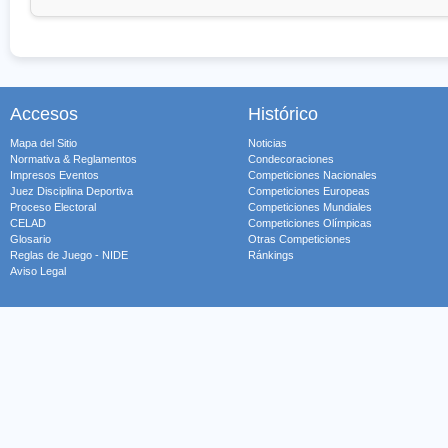
Accesos
Histórico
Mapa del Sitio
Noticias
Normativa & Reglamentos
Condecoraciones
Impresos Eventos
Competiciones Nacionales
Juez Disciplina Deportiva
Competiciones Europeas
Proceso Electoral
Competiciones Mundiales
CELAD
Competiciones Olímpicas
Glosario
Otras Competiciones
Reglas de Juego - NIDE
Ránkings
Aviso Legal