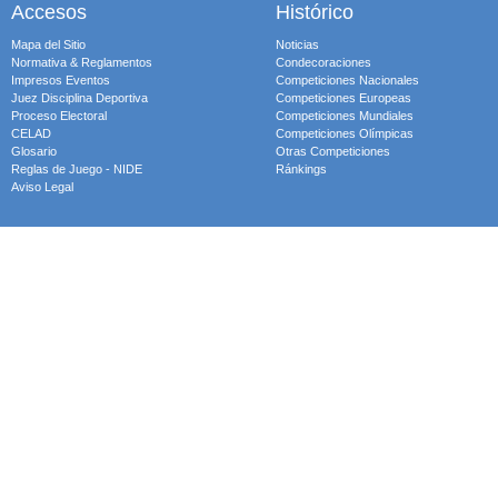
Accesos
Histórico
Mapa del Sitio
Noticias
Normativa & Reglamentos
Condecoraciones
Impresos Eventos
Competiciones Nacionales
Juez Disciplina Deportiva
Competiciones Europeas
Proceso Electoral
Competiciones Mundiales
CELAD
Competiciones Olímpicas
Glosario
Otras Competiciones
Reglas de Juego - NIDE
Ránkings
Aviso Legal