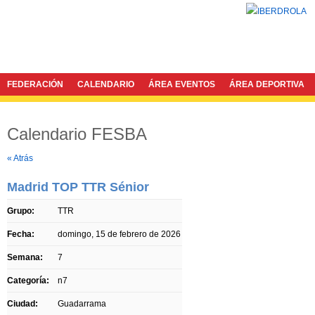
FEDERACIÓN
CALENDARIO
ÁREA EVENTOS
ÁREA DEPORTIVA
Calendario FESBA
Twitter
Facebook
« Atrás
Madrid TOP TTR Sénior
Grupo:
TTR
Fecha:
domingo, 15 de febrero de 2026
Semana:
7
Categoría:
n7
Ciudad:
Guadarrama