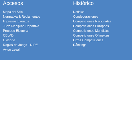
Accesos
Histórico
Mapa del Sitio
Noticias
Normativa & Reglamentos
Condecoraciones
Impresos Eventos
Competiciones Nacionales
Juez Disciplina Deportiva
Competiciones Europeas
Proceso Electoral
Competiciones Mundiales
CELAD
Competiciones Olímpicas
Glosario
Otras Competiciones
Reglas de Juego - NIDE
Ránkings
Aviso Legal