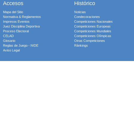
Accesos
Histórico
Mapa del Sitio
Noticias
Normativa & Reglamentos
Condecoraciones
Impresos Eventos
Competiciones Nacionales
Juez Disciplina Deportiva
Competiciones Europeas
Proceso Electoral
Competiciones Mundiales
CELAD
Competiciones Olímpicas
Glosario
Otras Competiciones
Reglas de Juego - NIDE
Ránkings
Aviso Legal