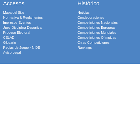
Accesos
Histórico
Mapa del Sitio
Noticias
Normativa & Reglamentos
Condecoraciones
Impresos Eventos
Competiciones Nacionales
Juez Disciplina Deportiva
Competiciones Europeas
Proceso Electoral
Competiciones Mundiales
CELAD
Competiciones Olímpicas
Glosario
Otras Competiciones
Reglas de Juego - NIDE
Ránkings
Aviso Legal