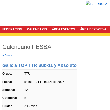
FEDERACIÓN
CALENDARIO
ÁREA EVENTOS
ÁREA DEPORTIVA
Calendario FESBA
Twitter
Facebook
« Atrás
Galicia TOP TTR Sub-11 y Absoluto
Grupo:
TTR
Fecha:
sábado, 21 de marzo de 2026
Semana:
12
Categoría:
n7
Ciudad:
As Neves