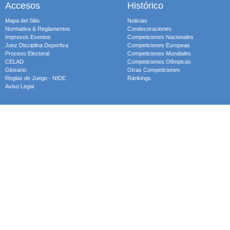
Accesos
Histórico
Mapa del Sitio
Noticias
Normativa & Reglamentos
Condecoraciones
Impresos Eventos
Competiciones Nacionales
Juez Disciplina Deportiva
Competiciones Europeas
Proceso Electoral
Competiciones Mundiales
CELAD
Competiciones Olímpicas
Glosario
Otras Competiciones
Reglas de Juego - NIDE
Ránkings
Aviso Legal