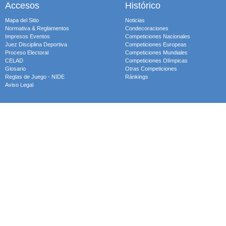
Accesos
Histórico
Mapa del Sitio
Noticias
Normativa & Reglamentos
Condecoraciones
Impresos Eventos
Competiciones Nacionales
Juez Disciplina Deportiva
Competiciones Europeas
Proceso Electoral
Competiciones Mundiales
CELAD
Competiciones Olímpicas
Glosario
Otras Competiciones
Reglas de Juego - NIDE
Ránkings
Aviso Legal