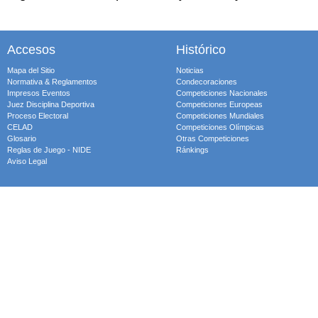
Accesos
Histórico
Mapa del Sitio
Noticias
Normativa & Reglamentos
Condecoraciones
Impresos Eventos
Competiciones Nacionales
Juez Disciplina Deportiva
Competiciones Europeas
Proceso Electoral
Competiciones Mundiales
CELAD
Competiciones Olímpicas
Glosario
Otras Competiciones
Reglas de Juego - NIDE
Ránkings
Aviso Legal