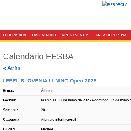
FEDERACIÓN
CALENDARIO
ÁREA EVENTOS
ÁREA DEPORTIVA
Calendario FESBA
Twitter
Facebook
« Atrás
I FEEL SLOVENIA LI-NING Open 2026
Grupo:
Árbitros
Fechas:
miércoles, 13 de mayo de 2026
A
domingo, 17 de mayo 
Semana:
20
Categoría:
Arbitraje internacional
Ciudad:
Maribor