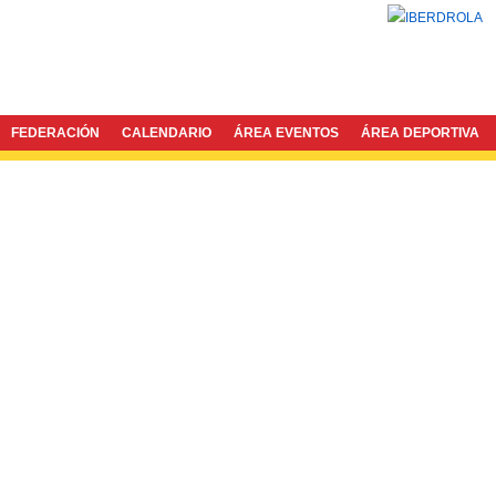
FEDERACIÓN
CALENDARIO
ÁREA EVENTOS
ÁREA DEPORTIVA
Twitter
Facebook