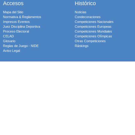
Accesos
Histórico
Mapa del Sitio
Noticias
Normativa & Reglamentos
Condecoraciones
Impresos Eventos
Competiciones Nacionales
Juez Disciplina Deportiva
Competiciones Europeas
Proceso Electoral
Competiciones Mundiales
CELAD
Competiciones Olímpicas
Glosario
Otras Competiciones
Reglas de Juego - NIDE
Ránkings
Aviso Legal