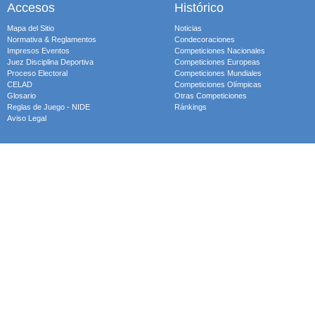
Accesos
Histórico
Mapa del Sitio
Noticias
Normativa & Reglamentos
Condecoraciones
Impresos Eventos
Competiciones Nacionales
Juez Disciplina Deportiva
Competiciones Europeas
Proceso Electoral
Competiciones Mundiales
CELAD
Competiciones Olímpicas
Glosario
Otras Competiciones
Reglas de Juego - NIDE
Ránkings
Aviso Legal