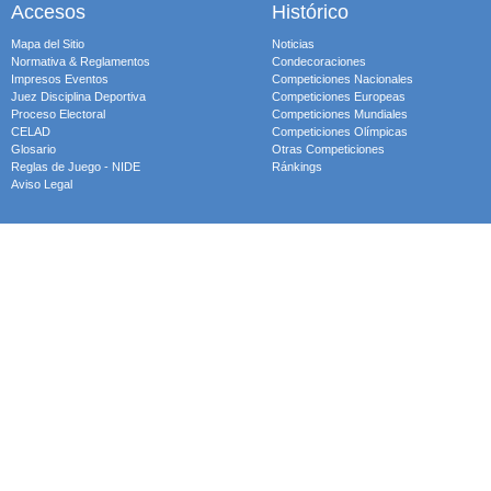
Accesos
Histórico
Mapa del Sitio
Noticias
Normativa & Reglamentos
Condecoraciones
Impresos Eventos
Competiciones Nacionales
Juez Disciplina Deportiva
Competiciones Europeas
Proceso Electoral
Competiciones Mundiales
CELAD
Competiciones Olímpicas
Glosario
Otras Competiciones
Reglas de Juego - NIDE
Ránkings
Aviso Legal