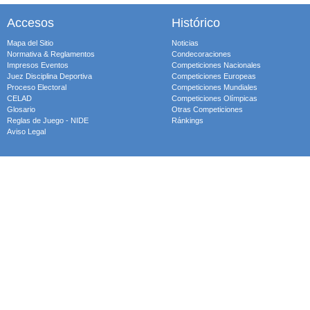
Accesos
Histórico
Mapa del Sitio
Noticias
Normativa & Reglamentos
Condecoraciones
Impresos Eventos
Competiciones Nacionales
Juez Disciplina Deportiva
Competiciones Europeas
Proceso Electoral
Competiciones Mundiales
CELAD
Competiciones Olímpicas
Glosario
Otras Competiciones
Reglas de Juego - NIDE
Ránkings
Aviso Legal