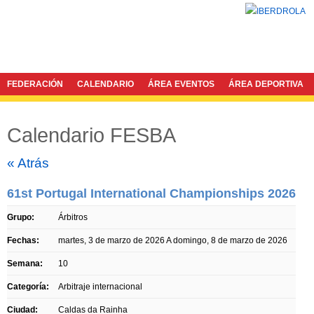
FEDERACIÓN
CALENDARIO
ÁREA EVENTOS
ÁREA DEPORTIVA
Calendario FESBA
Twitter
Facebook
« Atrás
61st Portugal International Championships 2026
Grupo:
Árbitros
Fechas:
martes, 3 de marzo de 2026
A
domingo, 8 de marzo de 2026
Semana:
10
Categoría:
Arbitraje internacional
Ciudad:
Caldas da Rainha