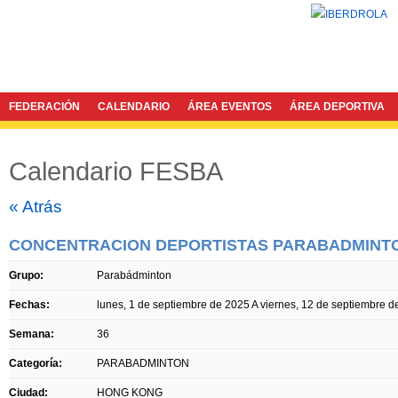
FEDERACIÓN
CALENDARIO
ÁREA EVENTOS
ÁREA DEPORTIVA
Calendario FESBA
Twitter
Facebook
« Atrás
CONCENTRACION DEPORTISTAS PARABADMINTO
Grupo:
Parabádminton
Fechas:
lunes, 1 de septiembre de 2025
A
viernes, 12 de septiembre d
Semana:
36
Categoría:
PARABADMINTON
Ciudad:
HONG KONG