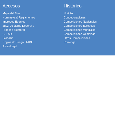
Accesos
Histórico
Mapa del Sitio
Noticias
Normativa & Reglamentos
Condecoraciones
Impresos Eventos
Competiciones Nacionales
Juez Disciplina Deportiva
Competiciones Europeas
Proceso Electoral
Competiciones Mundiales
CELAD
Competiciones Olímpicas
Glosario
Otras Competiciones
Reglas de Juego - NIDE
Ránkings
Aviso Legal