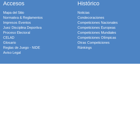
Accesos
Histórico
Mapa del Sitio
Noticias
Normativa & Reglamentos
Condecoraciones
Impresos Eventos
Competiciones Nacionales
Juez Disciplina Deportiva
Competiciones Europeas
Proceso Electoral
Competiciones Mundiales
CELAD
Competiciones Olímpicas
Glosario
Otras Competiciones
Reglas de Juego - NIDE
Ránkings
Aviso Legal