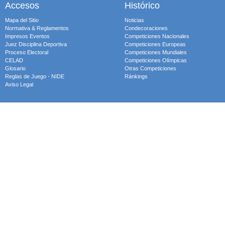
Accesos
Histórico
Mapa del Sitio
Noticias
Normativa & Reglamentos
Condecoraciones
Impresos Eventos
Competiciones Nacionales
Juez Disciplina Deportiva
Competiciones Europeas
Proceso Electoral
Competiciones Mundiales
CELAD
Competiciones Olímpicas
Glosario
Otras Competiciones
Reglas de Juego - NIDE
Ránkings
Aviso Legal