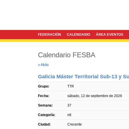
FEDERACIÓN
CALENDARIO
ÁREA EVENTOS
Calendario FESBA
Twitter
Facebook
« Atrás
Galicia Máster Territorial Sub-13 y S
Grupo:
TTR
Fecha:
sábado, 12 de septiembre de 2026
Semana:
37
Categoría:
n6
Ciudad:
Crecente