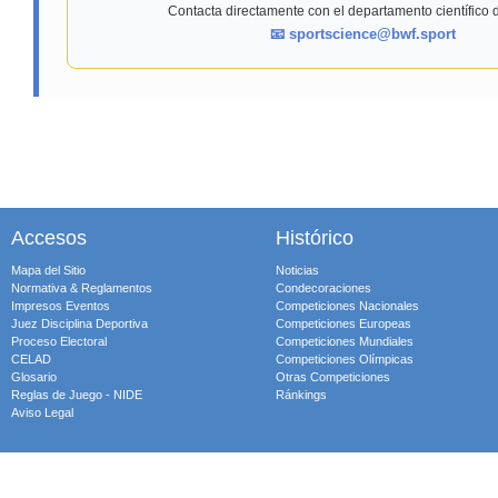
Contacta directamente con el departamento científico 
📧 sportscience@bwf.sport
Accesos
Histórico
Mapa del Sitio
Noticias
Normativa & Reglamentos
Condecoraciones
Impresos Eventos
Competiciones Nacionales
Juez Disciplina Deportiva
Competiciones Europeas
Proceso Electoral
Competiciones Mundiales
CELAD
Competiciones Olímpicas
Glosario
Otras Competiciones
Reglas de Juego - NIDE
Ránkings
Aviso Legal