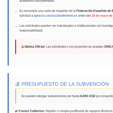
académico documentado.
Es necesaria una carta de respaldo de la
Federación Española de
solicitud a
ignacio.cuesta@badminton.es
antes del
28 de mayo de
Las solicitudes pueden ser individuales o institucionales (el investi
responsabilidad).
⚠️ Idioma Oficial:
Las solicitudes y los proyectos se aceptan
ÚNIC
💰 PRESUPUESTO DE LA SUBVENCIÓN
Se pueden otorgar subvenciones de hasta
8.000 USD
por proyecto
✔️ Costes Cubiertos:
Alquiler o compra justificada de equipos técnico