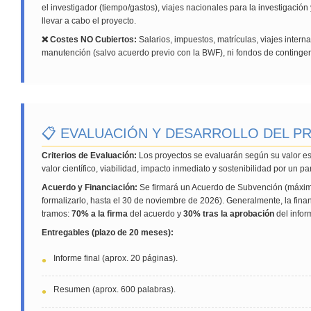
el investigador (tiempo/gastos), viajes nacionales para la investigación 
llevar a cabo el proyecto.
❌ Costes NO Cubiertos:
Salarios, impuestos, matrículas, viajes intern
manutención (salvo acuerdo previo con la BWF), ni fondos de contingen
📋 EVALUACIÓN Y DESARROLLO DEL 
Criterios de Evaluación:
Los proyectos se evaluarán según su valor es
valor científico, viabilidad, impacto inmediato y sostenibilidad por un p
Acuerdo y Financiación:
Se firmará un Acuerdo de Subvención (máxi
formalizarlo, hasta el 30 de noviembre de 2026). Generalmente, la fin
tramos:
70% a la firma
del acuerdo y
30% tras la aprobación
del inform
Entregables (plazo de 20 meses):
Informe final (aprox. 20 páginas).
Resumen (aprox. 600 palabras).