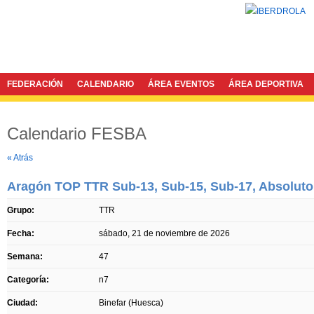
FEDERACIÓN
CALENDARIO
ÁREA EVENTOS
ÁREA DEPORTIVA
Calendario FESBA
Twitter
Facebook
« Atrás
Aragón TOP TTR Sub-13, Sub-15, Sub-17, Absoluto
Grupo:
TTR
Fecha:
sábado, 21 de noviembre de 2026
Semana:
47
Categoría:
n7
Ciudad:
Binefar (Huesca)