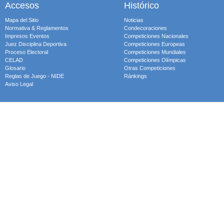
Accesos
Histórico
Mapa del Sitio
Noticias
Normativa & Reglamentos
Condecoraciones
Impresos Eventos
Competiciones Nacionales
Juez Disciplina Deportiva
Competiciones Europeas
Proceso Electoral
Competiciones Mundiales
CELAD
Competiciones Olímpicas
Glosario
Otras Competiciones
Reglas de Juego - NIDE
Ránkings
Aviso Legal