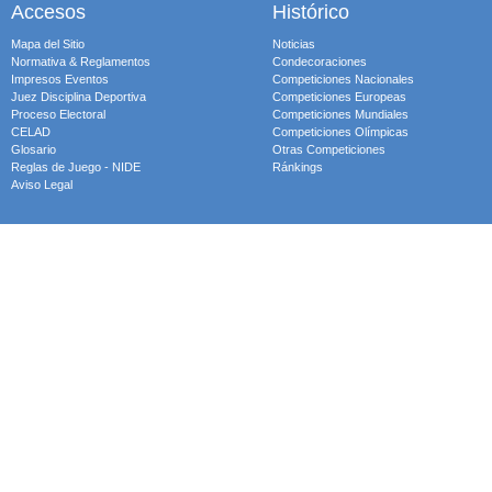
Accesos
Histórico
Mapa del Sitio
Noticias
Normativa & Reglamentos
Condecoraciones
Impresos Eventos
Competiciones Nacionales
Juez Disciplina Deportiva
Competiciones Europeas
Proceso Electoral
Competiciones Mundiales
CELAD
Competiciones Olímpicas
Glosario
Otras Competiciones
Reglas de Juego - NIDE
Ránkings
Aviso Legal