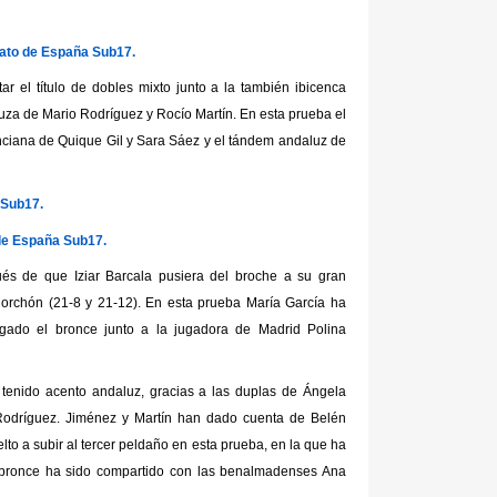
nato de España Sub17.
tar el título de dobles mixto junto a la también ibicenca
daluza de Mario Rodríguez y Rocío Martín. En esta prueba el
nciana de Quique Gil y Sara Sáez y el tándem andaluz de
 Sub17.
de España Sub17.
pués de que Iziar Barcala pusiera del broche a su gran
Corchón (21-8 y 21-12). En esta prueba María García ha
lgado el bronce junto a la jugadora de Madrid Polina
n tenido acento andaluz, gracias a las duplas de Ángela
Rodríguez. Jiménez y Martín han dado cuenta de Belén
lto a subir al tercer peldaño en esta prueba, en la que ha
 bronce ha sido compartido con las benalmadenses Ana