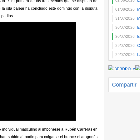
02/08/2026
E
b17. El primero de los tres eventos que se disputan de
 la isla balear ha concluido este domingo con la disputa
01/08/2026
M
o podios.
31/07/2026
M
30/07/2026
E
30/07/2026
E
29/07/2026
C
29/07/2026
L
Compartir
e individual masculino al imponerse a Rubén Carreras en
n han subido al podio para colgarse el bronce el aragonés