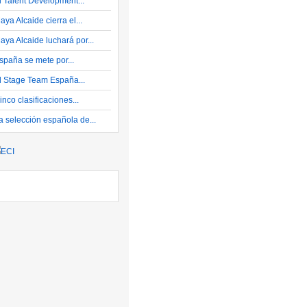
l Talent Development...
aya Alcaide cierra el...
aya Alcaide luchará por...
spaña se mete por...
l Stage Team España...
inco clasificaciones...
a selección española de...