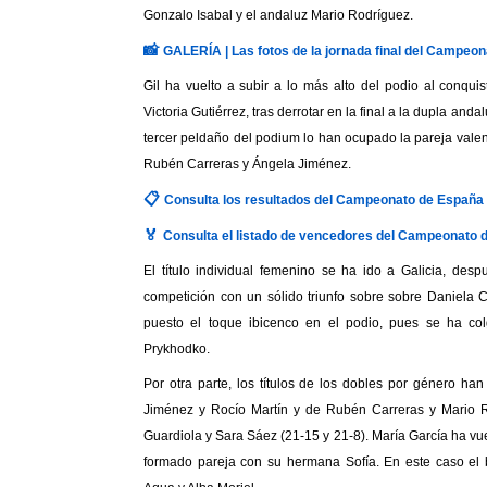
Gonzalo Isabal y el andaluz Mario Rodríguez.
📸
GALERÍA | Las fotos de la jornada final del Campeo
Gil ha vuelto a subir a lo más alto del podio al conquis
Victoria Gutiérrez, tras derrotar en la final a la dupla an
tercer peldaño del podium lo han ocupado la pareja vale
Rubén Carreras y Ángela Jiménez.
📋
Consulta los resultados del Campeonato de España
🏅
Consulta el listado de vencedores del Campeonato 
El título individual femenino se ha ido a Galicia, des
competición con un sólido triunfo sobre sobre Daniela 
puesto el toque ibicenco en el podio, pues se ha co
Prykhodko.
Por otra parte, los títulos de los dobles por género ha
Jiménez y Rocío Martín y de Rubén Carreras y Mario 
Guardiola y Sara Sáez (21-15 y 21-8). María García ha vue
formado pareja con su hermana Sofía. En este caso el