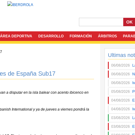
OK
ÁREA DEPORTIVA
DESARROLLO
FORMACIÓN
ÁRBITROS
PARA
Ultimas not
06/08/2026
L
nes de España Sub17
06/08/2026
N
06/08/2026
I
05/08/2026
P
van a disputar en la isla balear con acento ibicenco en
04/08/2026
E
04/08/2026
I
panish International y ya de jueves a viernes pondrá la
03/08/2026
L
03/08/2026
E