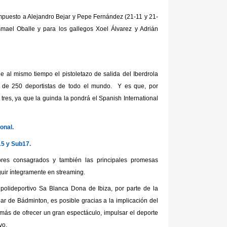
mpuesto a Alejandro Bejar y Pepe Fernández (21-11 y 21-
Ismael Oballe y para los gallegos Xoel Álvarez y Adrián
l mismo tiempo el pistoletazo de salida del Iberdrola
s de 250 deportistas de todo el mundo. Y es que, por
tres, ya que la guinda la pondrá el Spanish International
onal.
15 y Sub17.
res consagrados y también las principales promesas
uir íntegramente en streaming.
 polideportivo Sa Blanca Dona de Ibiza, por parte de la
r de Bádminton, es posible gracias a la implicación del
emás de ofrecer un gran espectáculo, impulsar el deporte
vo.