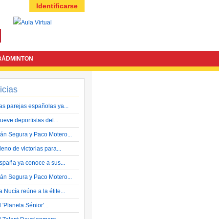
Identificarse
BÁDMINTON
icias
as parejas españolas ya...
ueve deportistas del...
ván Segura y Paco Motero...
leno de victorias para...
spaña ya conoce a sus...
ván Segura y Paco Motero...
a Nucía reúne a la élite...
l 'Planeta Sénior'...