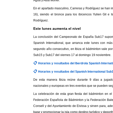
Agua y Alba Moriel.
En el apartado masculino, Carreras y Rodríguez se han i
16), siendo el bronce para los ibicencos Yulien Gil e 
Rodríguez.
Este lunes aumenta el nivel
La conclusión del Campeonato de España Sub17 supone a
Spanish International, que arranca este lunes con má
segundo año consecutivo, en Ibiza el bádminton vale por 
Sub15 y Sub17 del viernes 17 al domingo 19 noviembre.
📋
Horarios y resultados del Iberdrola Spanish Internati
📋
Horarios y resultados del Spanish International Sub
De esta manera Ibiza reúne durante 9 días a jugado
nacionales y europeas en tres eventos que se pueden seg
La celebración de esta gran fiesta del bádminton en el
Federación Española de Bádminton y la Federación Balea
Consell y del Ayuntamiento de Eivissa y sirven para, ad
base y promocionar la isla como destino turístico y deporti