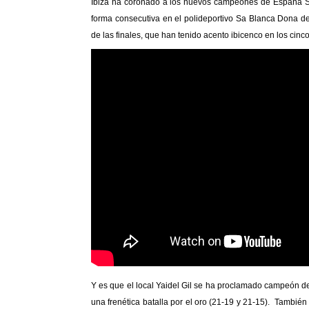
Ibiza ha coronado a los nuevos campeones de España Su
forma consecutiva en el polideportivo Sa Blanca Dona de
de las finales, que han tenido acento ibicenco en los cinc
Twitter
Facebook
Y es que el local Yaidel Gil se ha proclamado campeón d
una frenética batalla por el oro (21-19 y 21-15). Tambié