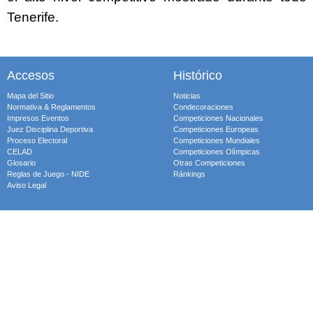
Tenerife.
Accesos
Histórico
Mapa del Sitio
Noticias
Normativa & Reglamentos
Condecoraciones
Impresos Eventos
Competiciones Nacionales
Juez Disciplina Deportiva
Competiciones Europeas
Proceso Electoral
Competiciones Mundiales
CELAD
Competiciones Olímpicas
Glosario
Otras Competiciones
Reglas de Juego - NIDE
Ránkings
Aviso Legal