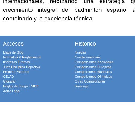
internacionales, reforzando una estrategia
crecimiento integral del bádminton español 
coordinado y la excelencia técnica.
Accesos
Histórico
Mapa del Sitio
Noticias
Normativa & Reglamentos
Condecoraciones
Impresos Eventos
Competiciones Nacionales
Juez Disciplina Deportiva
Competiciones Europeas
Proceso Electoral
Competiciones Mundiales
CELAD
Competiciones Olímpicas
Glosario
Otras Competiciones
Reglas de Juego - NIDE
Ránkings
Aviso Legal