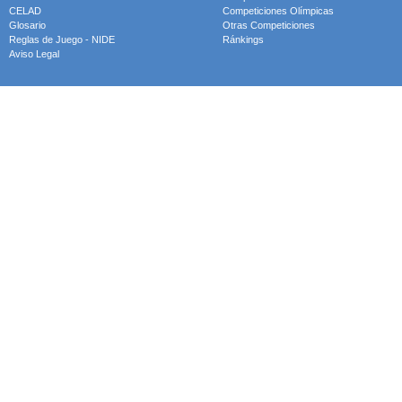
CELAD
Competiciones Olímpicas
Glosario
Otras Competiciones
Reglas de Juego - NIDE
Ránkings
Aviso Legal