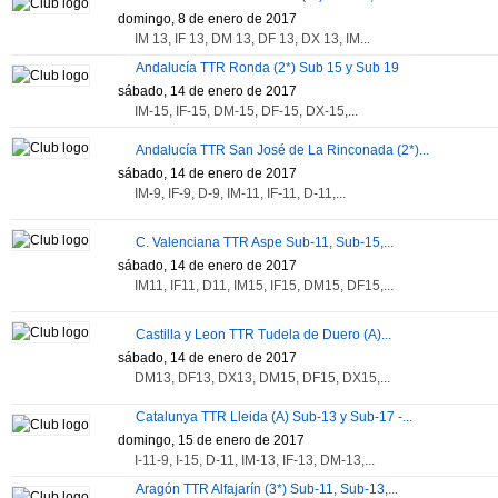
domingo, 8 de enero de 2017
IM 13, IF 13, DM 13, DF 13, DX 13, IM...
Twitter
Facebook
Andalucía TTR Ronda (2*) Sub 15 y Sub 19
sábado, 14 de enero de 2017
IM-15, IF-15, DM-15, DF-15, DX-15,...
Andalucía TTR San José de La Rinconada (2*)...
sábado, 14 de enero de 2017
IM-9, IF-9, D-9, IM-11, IF-11, D-11,...
C. Valenciana TTR Aspe Sub-11, Sub-15,...
sábado, 14 de enero de 2017
IM11, IF11, D11, IM15, IF15, DM15, DF15,...
Castilla y Leon TTR Tudela de Duero (A)...
sábado, 14 de enero de 2017
DM13, DF13, DX13, DM15, DF15, DX15,...
Catalunya TTR Lleida (A) Sub-13 y Sub-17 -...
domingo, 15 de enero de 2017
I-11-9, I-15, D-11, IM-13, IF-13, DM-13,...
Aragón TTR Alfajarín (3*) Sub-11, Sub-13,...