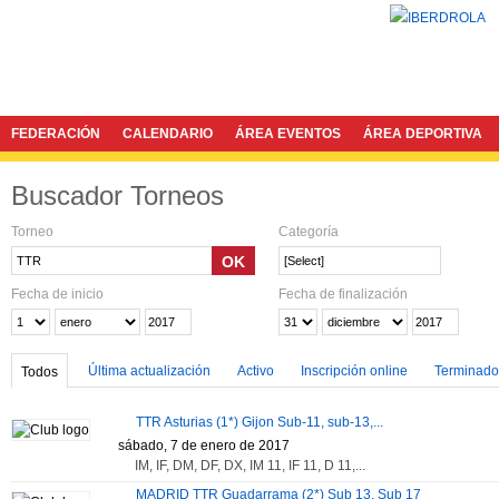
FEDERACIÓN
CALENDARIO
ÁREA EVENTOS
ÁREA DEPORTIVA
Buscador Torneos
Torneo
Categoría
OK
[Select]
Fecha de inicio
Fecha de finalización
Enlace
Última actualización
Activo
Inscripción online
Terminado
Todos
TTR Asturias (1*) Gijon Sub-11, sub-13,...
sábado, 7 de enero de 2017
IM, IF, DM, DF, DX, IM 11, IF 11, D 11,...
MADRID TTR Guadarrama (2*) Sub 13, Sub 17