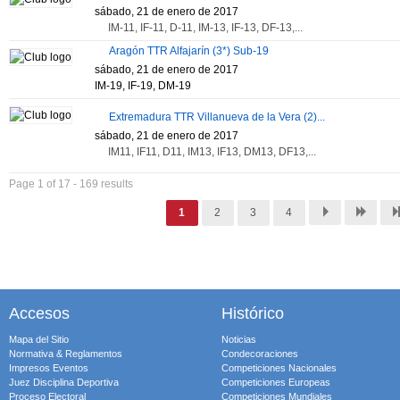
sábado, 21 de enero de 2017
IM-11, IF-11, D-11, IM-13, IF-13, DF-13,...
Aragón TTR Alfajarín (3*) Sub-19
sábado, 21 de enero de 2017
IM-19, IF-19, DM-19
Extremadura TTR Villanueva de la Vera (2)...
sábado, 21 de enero de 2017
IM11, IF11, D11, IM13, IF13, DM13, DF13,...
Page 1 of 17 - 169 results
Next
Go to page 6
Last
1
2
3
4
Accesos
Histórico
Mapa del Sitio
Noticias
Normativa & Reglamentos
Condecoraciones
Impresos Eventos
Competiciones Nacionales
Juez Disciplina Deportiva
Competiciones Europeas
Proceso Electoral
Competiciones Mundiales