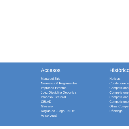
Accesos
Históric
Mapa del Sitio
Noticias
Normativa & Reglamentos
Condecoraci
Impresos Eventos
Competicione
Juez Disciplina Deportiva
Competicione
Proceso Electoral
Competicione
CELAD
Competicione
Glosario
Otras Compet
Reglas de Juego - NIDE
Ránkings
Aviso Legal