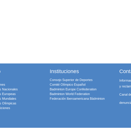
o
Instituciones
Cont
Consejo Superior de Deportes
Informa
ones
Comité Olímpico Español
y recla
s Nacionales
Badminton Europe Confederation
s Europeas
Badminton World Federation
Canal d
s Mundiales
Federación Iberoamericana Bádminton
denunc
s Olímpicas
iciones