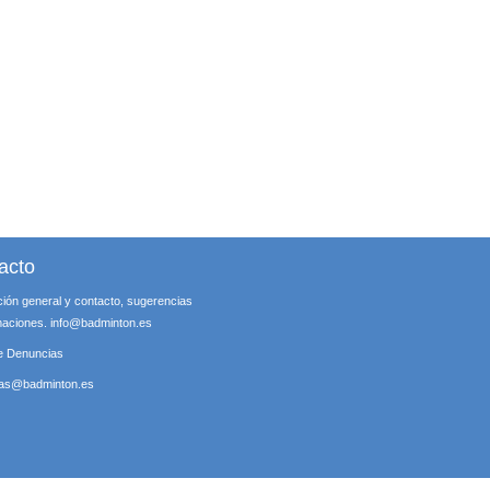
acto
ción general y contacto, sugerencias
maciones.
info@badminton.es
e Denuncias
ias@badminton.es