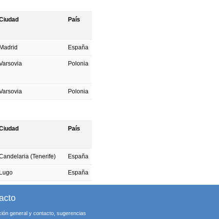
Ciudad
País
Madrid
España
Varsovia
Polonia
Varsovia
Polonia
Ciudad
País
Candelaria (Tenerife)
España
Lugo
España
acto
ción general y contacto, sugerencias