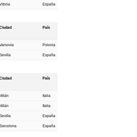
Vitoria
España
Ciudad
País
Varsovia
Polonia
Sevilla
España
Ciudad
País
Milán
Italia
Milán
Italia
Sevilla
España
Barcelona
España