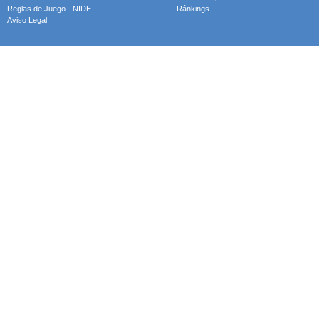
Reglas de Juego - NIDE
Ránkings
Aviso Legal