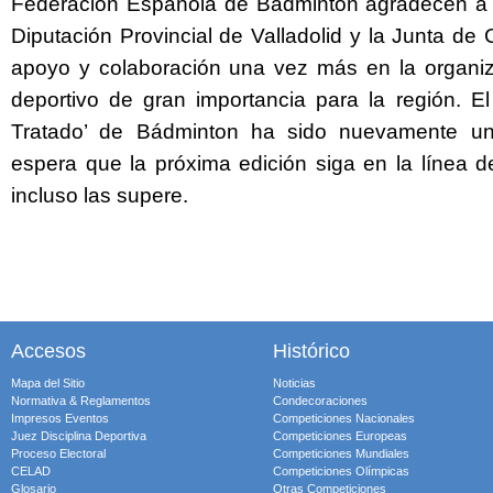
Federación Española de Bádminton agradecen a l
Diputación Provincial de Valladolid y la Junta de 
apoyo y colaboración una vez más en la organiz
deportivo de gran importancia para la región. El
Tratado’ de Bádminton ha sido nuevamente un
espera que la próxima edición siga en la línea 
incluso las supere.
Accesos
Histórico
Mapa del Sitio
Noticias
Normativa & Reglamentos
Condecoraciones
Impresos Eventos
Competiciones Nacionales
Juez Disciplina Deportiva
Competiciones Europeas
Proceso Electoral
Competiciones Mundiales
CELAD
Competiciones Olímpicas
Glosario
Otras Competiciones